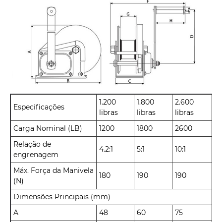
1.200
1.800
2.600
Especificações
libras
libras
libras
Carga Nominal (LB)
1200
1800
2600
Relação de
4.2:1
5:1
10:1
engrenagem
Máx. Força da Manivela
180
190
190
(N)
Dimensões Principais (mm)
A
48
60
75