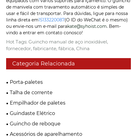
equipados com vários suportes para içamento. O guincho
de manivela com travamento automático é simples de
usar e fácil de transportar. Para dúvidas, ligue para nossa
linha direta em
15133220087
(O ID do WeChat é o mesmo)
ou envie-nos um e-mail para
kate@syhoist.com
. Bem-
vindo a entrar em contato conosco!
Hot Tags: Guincho manual de aço inoxidável,
fornecedor, fabricante, fábrica, China
Categoria Relacionada
Porta-paletes
Talha de corrente
Empilhador de paletes
Guindaste Elétrico
Guincho de reboque
Acessórios de aparelhamento