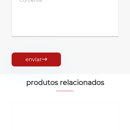
enviar

produtos relacionados
Guincho elétrico para veículo de 4000
lb