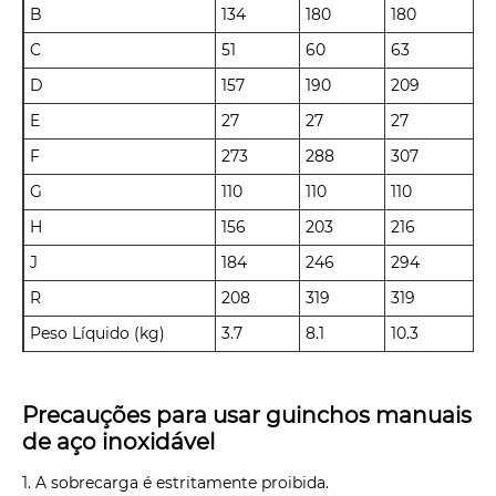
B
134
180
180
C
51
60
63
D
157
190
209
E
27
27
27
F
273
288
307
G
110
110
110
H
156
203
216
J
184
246
294
R
208
319
319
Peso Líquido (kg)
3.7
8.1
10.3
Precauções para usar guinchos manuais
de aço inoxidável
1. A sobrecarga é estritamente proibida.