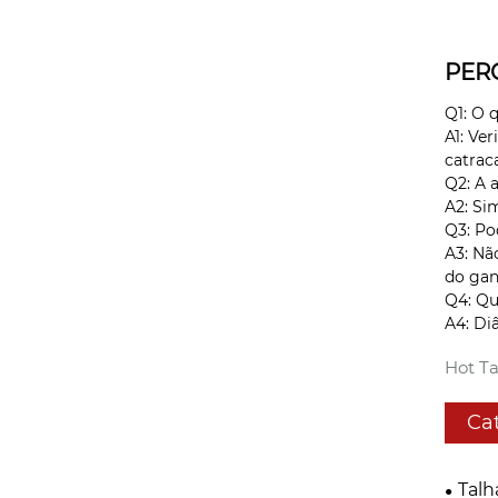
PER
Q1: O 
A1: Ve
catrac
Q2: A 
A2: Si
Q3: Po
A3: Nã
do gan
Q4: Qu
A4: Di
Hot Ta
Ca
Talh