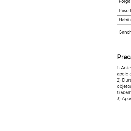
Folga
Peso 
Habit
Ganc
Prec
1) Ant
apoio 
2) Dur
objeto
trabal
3) Apó