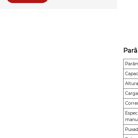
Parâ
Parâ
Capac
Altur
Carga
Corre
Espec
manu
Puxad