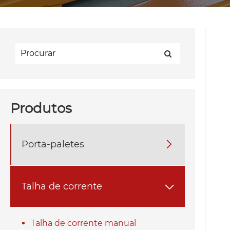
Produtos
Porta-paletes

Talha de corrente

Talha de corrente manual