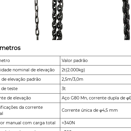
metros
metro
Valor padrão
idade nominal de elevação
2t(2.000kg)
a de elevação padrão
2,5m/3,0m
 de teste
3t
nte de elevação
Aço G80 Mn, corrente dupla de
ificações da corrente
Corrente única de φ4,5 mm
al
or manual com carga total
≈340N