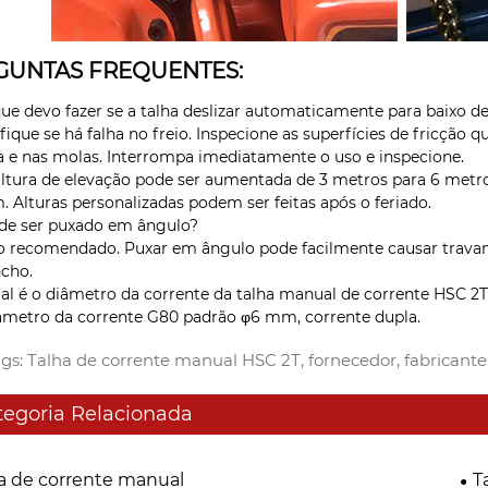
GUNTAS FREQUENTES:
que devo fazer se a talha deslizar automaticamente para baixo d
rifique se há falha no freio. Inspecione as superfícies de fricçã
a e nas molas. Interrompa imediatamente o uso e inspecione.
altura de elevação pode ser aumentada de 3 metros para 6 metr
m. Alturas personalizadas podem ser feitas após o feriado.
de ser puxado em ângulo?
o recomendado. Puxar em ângulo pode facilmente causar travam
cho.
al é o diâmetro da corrente da talha manual de corrente HSC 2
âmetro da corrente G80 padrão φ6 mm, corrente dupla.
gs: Talha de corrente manual HSC 2T, fornecedor, fabricante,
tegoria Relacionada
a de corrente manual
T