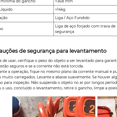
 mínima do gancho
≈368 mm
Líquido
≈14kg
ação
Liga / Aço Fundido
Liga de aço forjado com trava de
ho
segurança
auções de segurança para levantamento
es de usar, verifique o peso do objeto a ser levantado para garan
estão seguros e se a corrente não está torcida.
ante a operação, fique no mesmo plano da corrente manual e pu
s muito carregados. Levante e abaixe suavemente. Se houver a
ho para inspeção. Não suspenda o objeto no ar por longos períod
s o uso, concluído o levantamento, retire o gancho, limpe a p