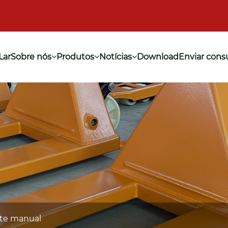
Lar
Sobre nós
Produtos
Notícias
Download
Enviar cons
nte manual