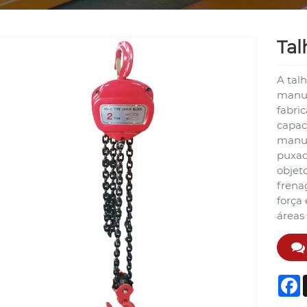
Tal
A tal
manua
fabri
capac
manua
puxad
objet
frena
força
áreas
F