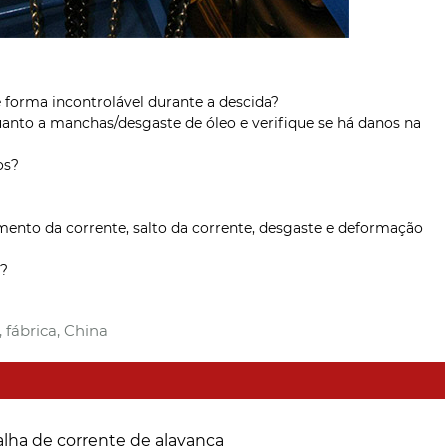
e forma incontrolável durante a descida?
o quanto a manchas/desgaste de óleo e verifique se há danos na
os?
ento da corrente, salto da corrente, desgaste e deformação
T?
 fábrica, China
alha de corrente de alavanca