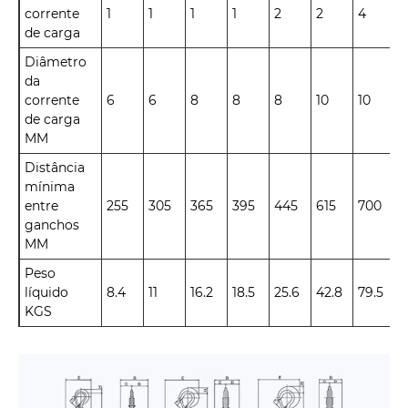
corrente
1
1
1
1
2
2
4
8
de carga
Diâmetro
da
corrente
6
6
8
8
8
10
10
1
de carga
MM
Distância
mínima
entre
255
305
365
395
445
615
700
1
ganchos
MM
Peso
líquido
8.4
11
16.2
18.5
25.6
42.8
79.5
1
KGS