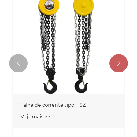


Talha de corrente tipo VD
Veja mais >>