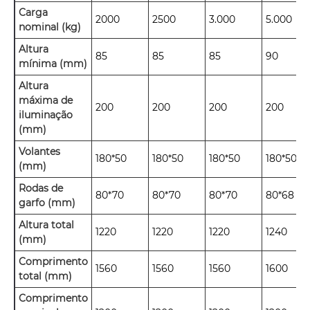
Carga
2000
2500
3.000
5.000
nominal (kg)
Altura
85
85
85
90
mínima (mm)
Altura
máxima de
200
200
200
200
iluminação
(mm)
Volantes
180*50
180*50
180*50
180*50
(mm)
Rodas de
80*70
80*70
80*70
80*68
garfo (mm)
Altura total
1220
1220
1220
1240
(mm)
Comprimento
1560
1560
1560
1600
total (mm)
Comprimento