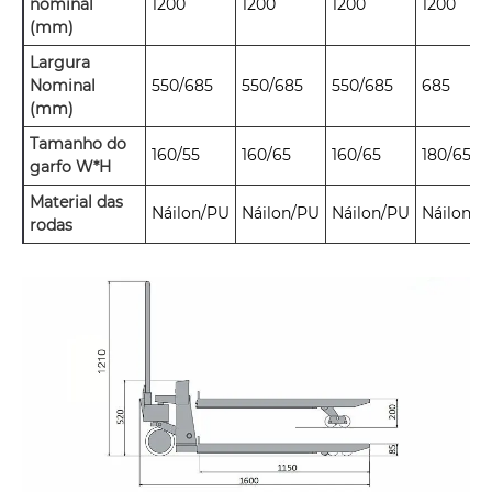
nominal
1200
1200
1200
1200
(mm)
Largura
Nominal
550/685
550/685
550/685
685
(mm)
Tamanho do
160/55
160/65
160/65
180/65
garfo W*H
Material das
Náilon/PU
Náilon/PU
Náilon/PU
Náilon/P
rodas