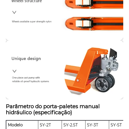
Parâmetro do porta-paletes manual
hidráulico (especificação)
Modelo
SY-2T
SY-2.5T
SY-3T
SY-5T