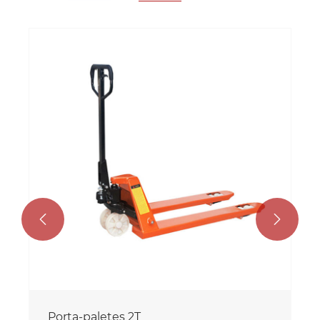


Porta-paletes 2T